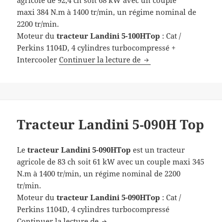
agricole de 92,4 ch soit 68 kW avec un couple
maxi 384 N.m à 1400 tr/min, un régime nominal de
2200 tr/min.
Moteur du
tracteur
Landini 5-100HTop
: Cat /
Perkins 1104D, 4 cylindres turbocompressé +
Tracteur Landini 5-1
Intercooler
Continuer la lecture de
Tracteur Landini 5-090H Top
Le
tracteur
Landini 5-090HTop
est un tracteur
agricole de 83 ch soit 61 kW avec un couple maxi 345
N.m à 1400 tr/min, un régime nominal de 2200
tr/min.
Moteur du
tracteur
Landini 5-090HTop
: Cat /
Perkins 1104D, 4 cylindres turbocompressé
Tracteur Landini 5-090H Top
Continuer la lecture de