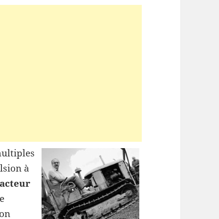
ultiples
lsion à
acteur
e
ion