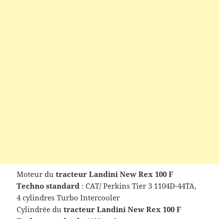
Moteur du
tracteur
Landini New Rex 100 F
Techno standard
: CAT/ Perkins Tier 3 1104D-44TA,
4 cylindres Turbo Intercooler
Cylindrée du
tracteur
Landini New Rex 100 F