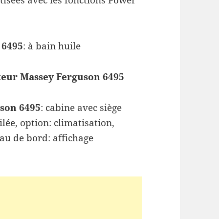
isées avec les fonctions Power
 6495
: à bain huile
teur
Massey Ferguson 6495
son 6495
: cabine avec siège
ée, option: climatisation,
eau de bord: affichage