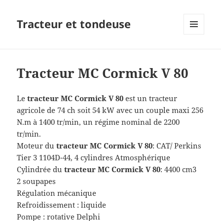
Tracteur et tondeuse
MENU
ET
WIDGETS
Tracteur MC Cormick V 80
Le
tracteur
MC Cormick V 80
est un tracteur
agricole de 74 ch soit 54 kW avec un couple maxi 256
N.m à 1400 tr/min, un régime nominal de 2200
tr/min.
Moteur du
tracteur
MC Cormick V 80
: CAT/ Perkins
Tier 3 1104D-44, 4 cylindres Atmosphérique
Cylindrée du
tracteur
MC Cormick V 80
: 4400 cm3
2 soupapes
Régulation mécanique
Refroidissement : liquide
Pompe : rotative Delphi