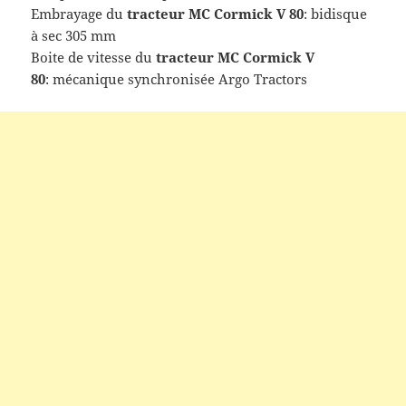
Embrayage du
tracteur
MC Cormick V 80
: bidisque
à sec 305 mm
Boite de vitesse du
tracteur
MC Cormick V
80
: mécanique synchronisée Argo Tractors