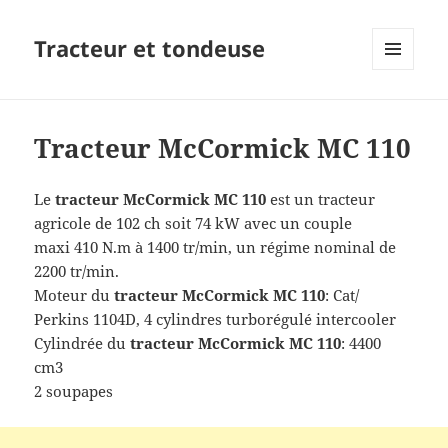
Tracteur et tondeuse
MENU
ET
WIDGETS
Tracteur McCormick MC 110
Le
tracteur
McCormick MC 110
est un tracteur
agricole de 102 ch soit 74 kW avec un couple
maxi 410 N.m à 1400 tr/min, un régime nominal de
2200 tr/min.
Moteur du
tracteur
McCormick MC 110
: Cat/
Perkins 1104D, 4 cylindres turborégulé intercooler
Cylindrée du
tracteur
McCormick MC 110
: 4400
cm3
2 soupapes