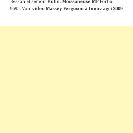
Besson et semoir Kuhn.
Moissoneuse MF
Fortia
9695. Voir
video Massey Ferguson à Innov agri 2009
.