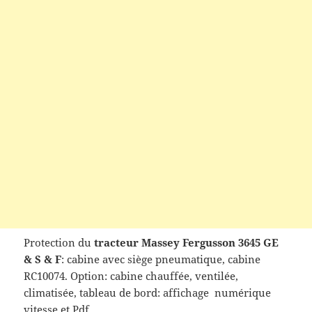
Protection du
tracteur Massey Fergusson 3645 GE
& S & F
: cabine avec siège pneumatique, cabine
RC10074. Option: cabine chauffée, ventilée,
climatisée, tableau de bord: affichage numérique
vitesse et Pdf