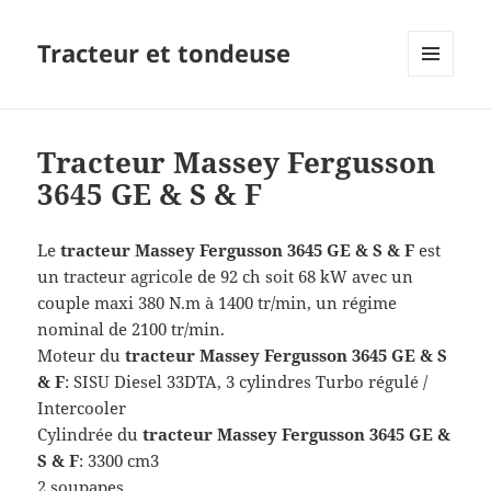
Tracteur et tondeuse
MENU
ET
WIDGETS
Tracteur Massey Fergusson
3645 GE & S & F
Le
tracteur
Massey Fergusson 3645 GE & S & F
est
un tracteur agricole de 92 ch soit 68 kW avec un
couple maxi 380 N.m à 1400 tr/min, un régime
nominal de 2100 tr/min.
Moteur du
tracteur
Massey Fergusson 3645 GE & S
& F
: SISU Diesel 33DTA, 3 cylindres Turbo régulé /
Intercooler
Cylindrée du
tracteur
Massey Fergusson 3645 GE &
S & F
: 3300 cm3
2 soupapes