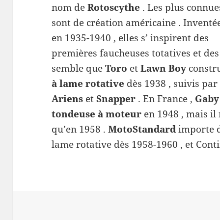
nom de
Rotoscythe
. Les plus connue
sont de création américaine . Inventé
en 1935-1940 , elles s’ inspirent des
premières faucheuses totatives et de
semble que
Toro
et
Lawn Boy
constru
à lame rotative
dès 1938 , suivis pa
Ariens
et
Snapper
. En France ,
Gab
tondeuse à moteur
en 1948 , mais il
qu’en 1958 .
MotoStandard
importe d
lame rotative dès 1958-1960 , et
Conti