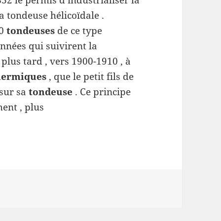
832 le permis d’industrialiser la
la tondeuse hélicoïdale .
00
tondeuses
de ce type
nnées qui suivirent la
 plus tard , vers 1900-1910 , à
hermiques
, que le petit fils de
sur sa
tondeuse
. Ce principe
ment , plus
on à cylindre de coupe hélicoïdal