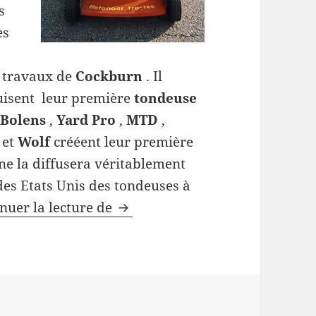
s
es
s travaux de
Cockburn
. Il
isent leur première
tondeuse
r
Bolens
,
Yard Pro
,
MTD
,
y
et
Wolf
crééent leur première
 ne la diffusera véritablement
es Etats Unis des tondeuses à
Tondeuse à gazon à coupe hori
nuer la lecture de