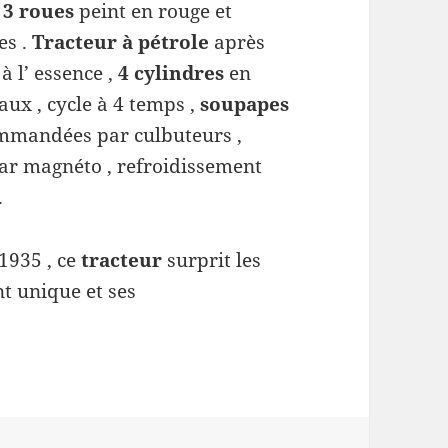
 3 roues
peint en rouge et
es .
Tracteur à pétrole
après
 l’ essence ,
4 cylindres
en
caux , cycle à 4 temps ,
soupapes
ommandées par culbuteurs ,
ar magnéto , refroidissement
.
 1935 , ce
tracteur
surprit les
nt unique et ses
all F-12